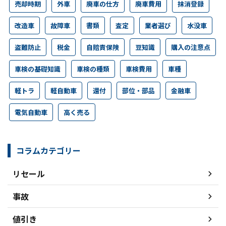
売却時期
外車
廃車の仕方
廃車費用
抹消登録
改造車
故障車
書類
査定
業者選び
水没車
盗難防止
税金
自賠責保険
豆知識
購入の注意点
車検の基礎知識
車検の種類
車検費用
車種
軽トラ
軽自動車
還付
部位・部品
金融車
電気自動車
高く売る
コラムカテゴリー
リセール
事故
値引き