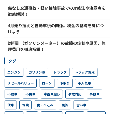
傷なし交通事故・軽い接触事故での対処法や注意点を
徹底解説！
4月乗り換えと自動車税の関係。税金の基礎を身につ
けよう
燃料計（ガソリンメーター）の故障の症状や原因、修
理費用を徹底解説！
タグ
エンジン
ガソリン車
トラック
トラック買取
リセールバリュー
ローン
下取り
不人気車
不動車
不要車
中古車選び
事故対応
事故車
代車
保険
傷・へこみ
免許
古い車