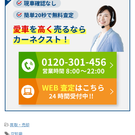
現車確認なし
簡単20秒で無料査定
愛車
を
高く
売るなら
カーネクスト！
-
買取・売却
-
豆知識