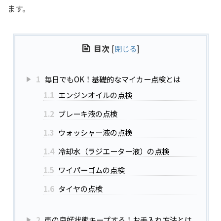
ます。
目次
[
閉じる
]
1
毎日でもOK！基礎的なマイカー点検とは
1.1
エンジンオイルの点検
1.2
ブレーキ液の点検
1.3
ウォッシャー液の点検
1.4
冷却水（ラジエーター液）の点検
1.5
ワイパーゴムの点検
1.6
タイヤの点検
2
車の良好状態キープする！お手入れ方法とは