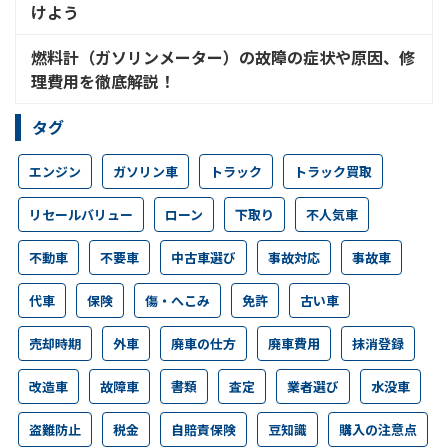
けよう
燃料計（ガソリンメーター）の故障の症状や原因、修
理費用を徹底解説！
タグ
エンジン
ガソリン車
トラック
トラック買取
リセールバリュー
ローン
下取り
不人気車
不動車
不要車
中古車選び
事故対応
事故車
代車
保険
傷・へこみ
免許
古い車
売却時期
外車
廃車の仕方
廃車費用
抹消登録
改造車
故障車
書類
査定
業者選び
水没車
盗難防止
税金
自賠責保険
豆知識
購入の注意点