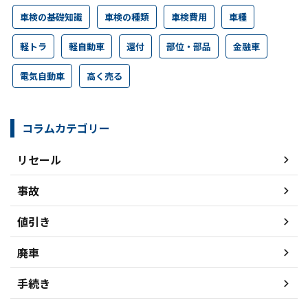
車検の基礎知識
車検の種類
車検費用
車種
軽トラ
軽自動車
還付
部位・部品
金融車
電気自動車
高く売る
コラムカテゴリー
リセール
事故
値引き
廃車
手続き