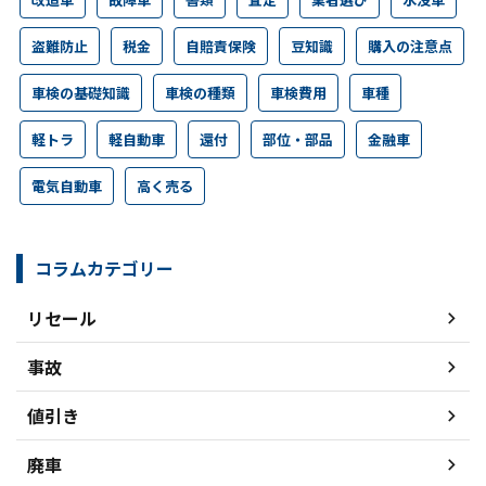
盗難防止
税金
自賠責保険
豆知識
購入の注意点
車検の基礎知識
車検の種類
車検費用
車種
軽トラ
軽自動車
還付
部位・部品
金融車
電気自動車
高く売る
コラムカテゴリー
リセール
事故
値引き
廃車