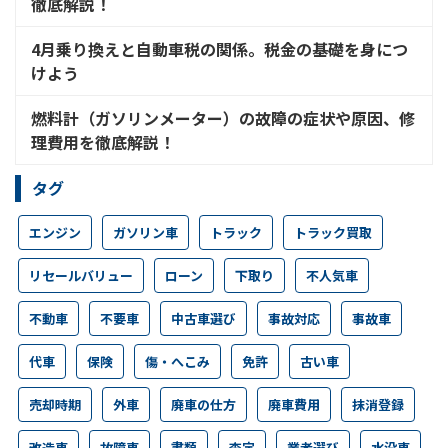
徹底解説！
4月乗り換えと自動車税の関係。税金の基礎を身につ
けよう
燃料計（ガソリンメーター）の故障の症状や原因、修
理費用を徹底解説！
タグ
エンジン
ガソリン車
トラック
トラック買取
リセールバリュー
ローン
下取り
不人気車
不動車
不要車
中古車選び
事故対応
事故車
代車
保険
傷・へこみ
免許
古い車
売却時期
外車
廃車の仕方
廃車費用
抹消登録
改造車
故障車
書類
査定
業者選び
水没車