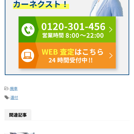
カーネクスト！
-
廃車
-
還付
関連記事