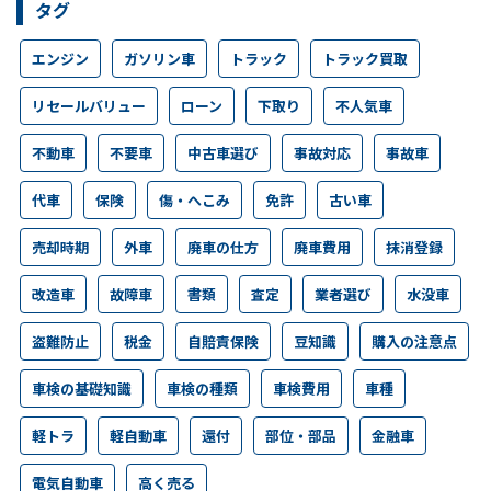
タグ
エンジン
ガソリン車
トラック
トラック買取
リセールバリュー
ローン
下取り
不人気車
不動車
不要車
中古車選び
事故対応
事故車
代車
保険
傷・へこみ
免許
古い車
売却時期
外車
廃車の仕方
廃車費用
抹消登録
改造車
故障車
書類
査定
業者選び
水没車
盗難防止
税金
自賠責保険
豆知識
購入の注意点
車検の基礎知識
車検の種類
車検費用
車種
軽トラ
軽自動車
還付
部位・部品
金融車
電気自動車
高く売る