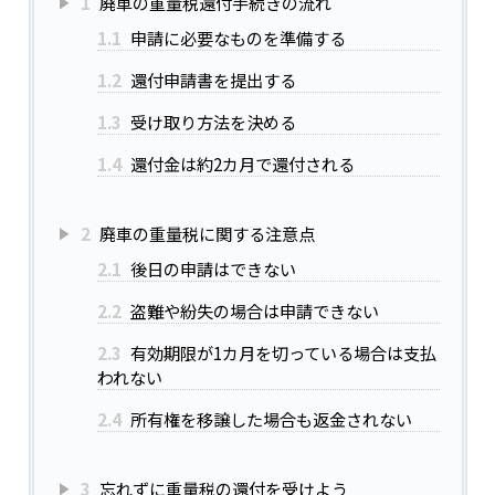
1
廃車の重量税還付手続きの流れ
1.1
申請に必要なものを準備する
1.2
還付申請書を提出する
1.3
受け取り方法を決める
1.4
還付金は約2カ月で還付される
2
廃車の重量税に関する注意点
2.1
後日の申請はできない
2.2
盗難や紛失の場合は申請できない
2.3
有効期限が1カ月を切っている場合は支払
われない
2.4
所有権を移譲した場合も返金されない
3
忘れずに重量税の還付を受けよう