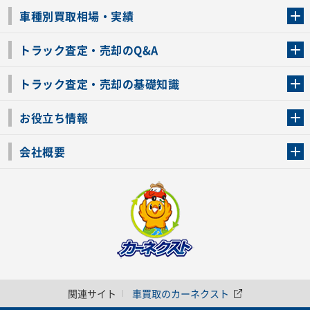
トラック買取の流れ
トラックの自動車税還付について
お客様の声一覧
よくあるご質問
トラック高価買取の理由
車種別買取相場・実績
車種別買取相場・実績
トラック査定・売却のQ&A
トラック査定・売却のQ&A
ローンが残っているトラックでも売ることが出来る？
所有者が亡くなっているトラックを売ることは出来る？
車検切れのトラックも売ることが出来るの？
売るか迷ってるけどトラック査定を受けてもいいの？
トラック査定・売却の基礎知識
トラック査定のチェックポイント
トラックの査定額を上げるコツ
トラック査定を受けるベストタイミング
カーネクストのトラック買取と下取りを比較
トラック買取一括査定のメリット・デメリット
個人売買でトラックを売る方法やメリット・デメリット
お役立ち情報
車関連コラム
車モデル別 スペック一覧
トラックの買取手続きに必要な書類
トラックの運転免許の自主返納について
トラック購入時の注意点
会社概要
運営会社
利用規約
プライバシーポリシー
反社会的勢力排除宣言
関連サイト
車買取のカーネクスト