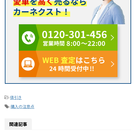
愛車
を
高く
売るなら
カーネクスト！
-
値引き
-
購入の注意点
関連記事