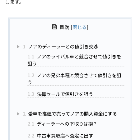
します。
目次
[
閉じる
]
1
ノアのディーラーとの値引き交渉
1.1
ノアのライバル車と競合させて値引きを
狙う
1.2
ノアの兄弟車種と競合させて値引きを狙
う
1.3
決算セールで値引きを狙う
2
愛車を高値で売ってノアの購入資金にする
2.1
ディーラーへの下取りは損？
2.2
中古車買取店へ査定に出す