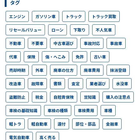
タグ
エンジン
ガソリン車
トラック
トラック買取
リセールバリュー
ローン
下取り
不人気車
不動車
不要車
中古車選び
事故対応
事故車
代車
保険
傷・へこみ
免許
古い車
売却時期
外車
廃車の仕方
廃車費用
抹消登録
改造車
故障車
書類
査定
業者選び
水没車
盗難防止
税金
自賠責保険
豆知識
購入の注意点
車検の基礎知識
車検の種類
車検費用
車種
軽トラ
軽自動車
還付
部位・部品
金融車
電気自動車
高く売る