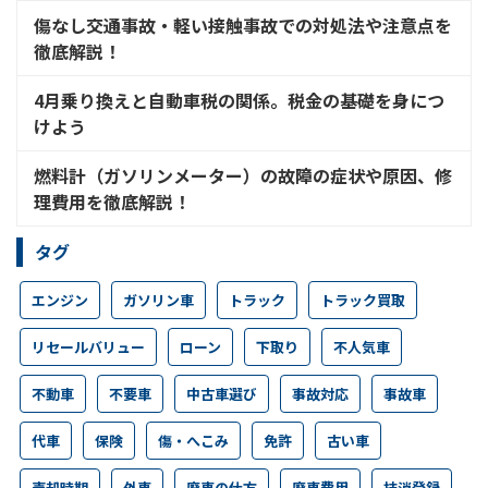
傷なし交通事故・軽い接触事故での対処法や注意点を
徹底解説！
4月乗り換えと自動車税の関係。税金の基礎を身につ
けよう
燃料計（ガソリンメーター）の故障の症状や原因、修
理費用を徹底解説！
タグ
エンジン
ガソリン車
トラック
トラック買取
リセールバリュー
ローン
下取り
不人気車
不動車
不要車
中古車選び
事故対応
事故車
代車
保険
傷・へこみ
免許
古い車
売却時期
外車
廃車の仕方
廃車費用
抹消登録