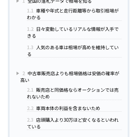
1
全国の落札データで相場を知る
1.1
車種や年式と走行距離等から取引相場が
わかる
1.2
日々変動しているリアルな情報が入手で
きる
1.3
人気のある車は相場が高めを維持してい
る
2
中古車販売店よりも相場価格は安価の確率が
高い
2.1
販売店と同価格ならオークションでは売
れないため
2.2
車両本体の利益を含まないため
2.3
店頭購入より30万ほど安くなるといわれ
ている