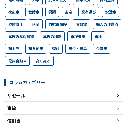
改造車
故障車
書類
査定
業者選び
水没車
盗難防止
税金
自賠責保険
豆知識
購入の注意点
車検の基礎知識
車検の種類
車検費用
車種
軽トラ
軽自動車
還付
部位・部品
金融車
電気自動車
高く売る
コラムカテゴリー
リセール
事故
値引き