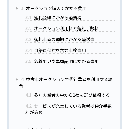
3
オークション購入でかかる費用
3.1
落札金額にかかる消費税
3.2
オークション利用料と落札手数料
3.3
落札車両の運搬にかかる陸送費
3.4
自賠責保険を含む車検費用
3.5
名義変更や車庫証明にかかる費用
4
中古車オークションで代行業者を利用する場
合
4.1
多くの業者の中から1社を選び依頼する
4.2
サービスが充実している業者は仲介手数
料が高め