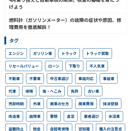
けよう
燃料計（ガソリンメーター）の故障の症状や原因、修
理費用を徹底解説！
タグ
エンジン
ガソリン車
トラック
トラック買取
リセールバリュー
ローン
下取り
不人気車
不動車
不要車
中古車選び
事故対応
事故車
代車
保険
傷・へこみ
免許
古い車
売却時期
外車
廃車の仕方
廃車費用
抹消登録
改造車
故障車
書類
査定
業者選び
水没車
盗難防止
税金
自賠責保険
豆知識
購入の注意点