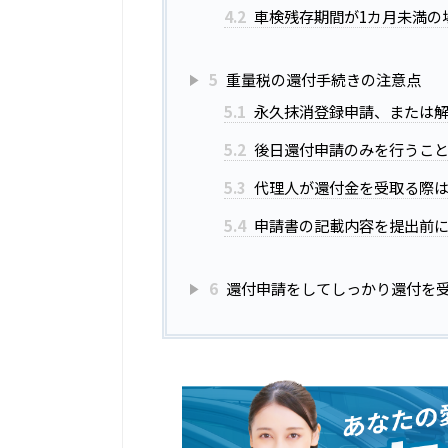
4.2
車検残存期間が1カ月未満の
5
重量税の還付手続きの注意点
5.1
永久抹消登録申請、または解
5.2
後日還付申請のみを行うこ
5.3
代理人が還付金を受取る際
5.4
申請書の記載内容を提出前
6
還付申請をしてしっかり還付を