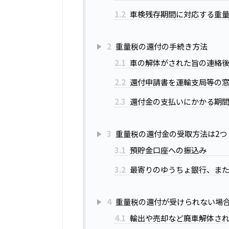
1.2
車検残存期間に対応する重
2
重量税の還付の手続き方法
2.1
車の解体がされた旨の連絡
2.2
還付申請書を運輸支局等の
2.3
還付金の支払いにかかる期間
3
重量税の還付金の受取方法は2つ
3.1
預貯金口座への振込み
3.2
最寄りのゆうちょ銀行、ま
4
重量税の還付が受けられない場
4.1
輸出や売却など廃車解体さ