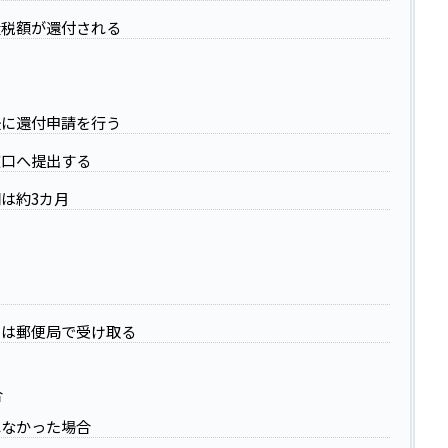
量税額が還付される
後に還付申請を行う
窓口へ提出する
は約3カ月
たは郵便局で受け取る
合
れなかった場合