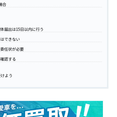
場合
体届出は15日以内に行う
とはできない
は委任状が必要
に確認する
受けよう