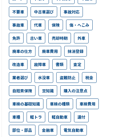
不要車
中古車選び
事故対応
事故車
代車
保険
傷・へこみ
免許
古い車
売却時期
外車
廃車の仕方
廃車費用
抹消登録
改造車
故障車
書類
査定
業者選び
水没車
盗難防止
税金
自賠責保険
豆知識
購入の注意点
車検の基礎知識
車検の種類
車検費用
車種
軽トラ
軽自動車
還付
部位・部品
金融車
電気自動車