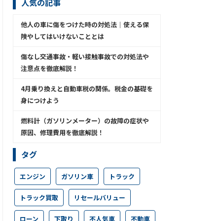
人気の記事
他人の車に傷をつけた時の対処法│使える保
険やしてはいけないこととは
傷なし交通事故・軽い接触事故での対処法や
注意点を徹底解説！
4月乗り換えと自動車税の関係。税金の基礎を
身につけよう
燃料計（ガソリンメーター）の故障の症状や
原因、修理費用を徹底解説！
タグ
エンジン
ガソリン車
トラック
トラック買取
リセールバリュー
ローン
下取り
不人気車
不動車