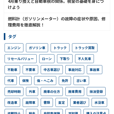
4月乗り換えと自動車税の関係。税金の基礎を身につ
けよう
燃料計（ガソリンメーター）の故障の症状や原因、修
理費用を徹底解説！
タグ
エンジン
ガソリン車
トラック
トラック買取
リセールバリュー
ローン
下取り
不人気車
不動車
不要車
中古車選び
事故対応
事故車
代車
保険
傷・へこみ
免許
古い車
売却時期
外車
廃車の仕方
廃車費用
抹消登録
改造車
故障車
書類
査定
業者選び
水没車
盗難防止
税金
自賠責保険
豆知識
購入の注意点