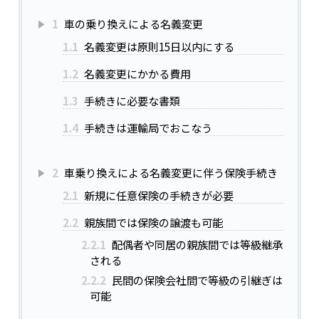
1
車の乗り換えによる名義変更
1.1
名義変更は原則15日以内にする
1.2
名義変更にかかる費用
1.3
手続きに必要な書類
1.4
手続きは運輸局でおこなう
2
車乗り換えによる名義変更に伴う保険手続き
2.1
新規に任意保険の手続きが必要
2.2
親族間では保険の譲渡も可能
2.2.1
配偶者や同居の親族間では等級継承
される
2.2.2
民間の保険会社間で等級の引継ぎは
可能