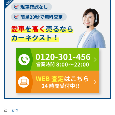
現車確認なし
簡単20秒で無料査定
愛車
を
高く
売るなら
カーネクスト！
-
手続き