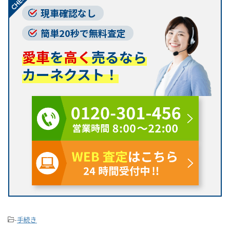
現車確認なし
簡単20秒で無料査定
愛車
を
高く
売るなら
カーネクスト！
-
手続き