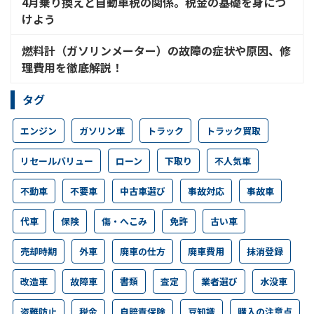
4月乗り換えと自動車税の関係。税金の基礎を身につ
けよう
燃料計（ガソリンメーター）の故障の症状や原因、修
理費用を徹底解説！
タグ
エンジン
ガソリン車
トラック
トラック買取
リセールバリュー
ローン
下取り
不人気車
不動車
不要車
中古車選び
事故対応
事故車
代車
保険
傷・へこみ
免許
古い車
売却時期
外車
廃車の仕方
廃車費用
抹消登録
改造車
故障車
書類
査定
業者選び
水没車
盗難防止
税金
自賠責保険
豆知識
購入の注意点