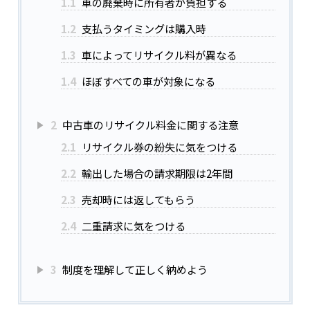
1.1
車の廃棄時に所有者が負担する
1.2
支払うタイミングは購入時
1.3
車によってリサイクル料が異なる
1.4
ほぼすべての車が対象になる
2
中古車のリサイクル料金に関する注意
2.1
リサイクル券の紛失に気をつける
2.2
輸出した場合の請求期限は2年間
2.3
売却時には返してもらう
2.4
二重請求に気をつける
3
制度を理解して正しく納めよう