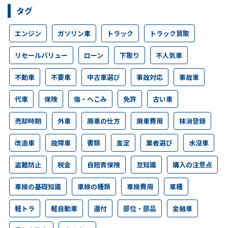
タグ
エンジン
ガソリン車
トラック
トラック買取
リセールバリュー
ローン
下取り
不人気車
不動車
不要車
中古車選び
事故対応
事故車
代車
保険
傷・へこみ
免許
古い車
売却時期
外車
廃車の仕方
廃車費用
抹消登録
改造車
故障車
書類
査定
業者選び
水没車
盗難防止
税金
自賠責保険
豆知識
購入の注意点
車検の基礎知識
車検の種類
車検費用
車種
軽トラ
軽自動車
還付
部位・部品
金融車