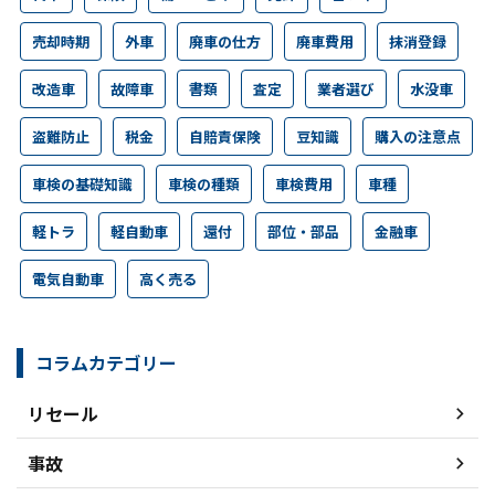
売却時期
外車
廃車の仕方
廃車費用
抹消登録
改造車
故障車
書類
査定
業者選び
水没車
盗難防止
税金
自賠責保険
豆知識
購入の注意点
車検の基礎知識
車検の種類
車検費用
車種
軽トラ
軽自動車
還付
部位・部品
金融車
電気自動車
高く売る
コラムカテゴリー
リセール
事故