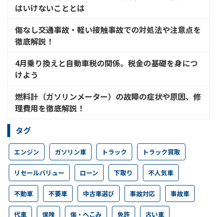
はいけないこととは
傷なし交通事故・軽い接触事故での対処法や注意点を
徹底解説！
4月乗り換えと自動車税の関係。税金の基礎を身につ
けよう
燃料計（ガソリンメーター）の故障の症状や原因、修
理費用を徹底解説！
タグ
エンジン
ガソリン車
トラック
トラック買取
リセールバリュー
ローン
下取り
不人気車
不動車
不要車
中古車選び
事故対応
事故車
代車
保険
傷・へこみ
免許
古い車