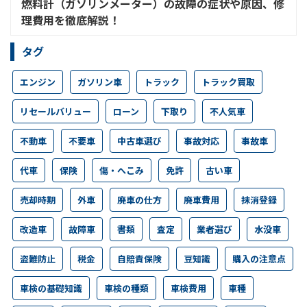
燃料計（ガソリンメーター）の故障の症状や原因、修
理費用を徹底解説！
タグ
エンジン
ガソリン車
トラック
トラック買取
リセールバリュー
ローン
下取り
不人気車
不動車
不要車
中古車選び
事故対応
事故車
代車
保険
傷・へこみ
免許
古い車
売却時期
外車
廃車の仕方
廃車費用
抹消登録
改造車
故障車
書類
査定
業者選び
水没車
盗難防止
税金
自賠責保険
豆知識
購入の注意点
車検の基礎知識
車検の種類
車検費用
車種