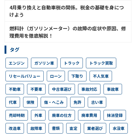
4月乗り換えと自動車税の関係。税金の基礎を身につ
けよう
燃料計（ガソリンメーター）の故障の症状や原因、修
理費用を徹底解説！
タグ
エンジン
ガソリン車
トラック
トラック買取
リセールバリュー
ローン
下取り
不人気車
不動車
不要車
中古車選び
事故対応
事故車
代車
保険
傷・へこみ
免許
古い車
売却時期
外車
廃車の仕方
廃車費用
抹消登録
改造車
故障車
書類
査定
業者選び
水没車