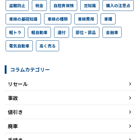
盗難防止
税金
自賠責保険
豆知識
購入の注意点
車検の基礎知識
車検の種類
車検費用
車種
軽トラ
軽自動車
還付
部位・部品
金融車
電気自動車
高く売る
コラムカテゴリー
リセール
事故
値引き
廃車