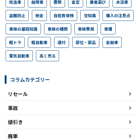
改造車
故障車
書類
査定
業者選び
水没車
盗難防止
税金
自賠責保険
豆知識
購入の注意点
車検の基礎知識
車検の種類
車検費用
車種
軽トラ
軽自動車
還付
部位・部品
金融車
電気自動車
高く売る
コラムカテゴリー
リセール
事故
値引き
廃車