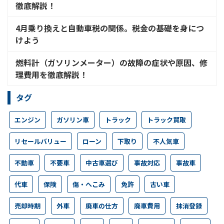
徹底解説！
4月乗り換えと自動車税の関係。税金の基礎を身につ
けよう
燃料計（ガソリンメーター）の故障の症状や原因、修
理費用を徹底解説！
タグ
エンジン
ガソリン車
トラック
トラック買取
リセールバリュー
ローン
下取り
不人気車
不動車
不要車
中古車選び
事故対応
事故車
代車
保険
傷・へこみ
免許
古い車
売却時期
外車
廃車の仕方
廃車費用
抹消登録