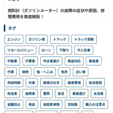
燃料計（ガソリンメーター）の故障の症状や原因、修
理費用を徹底解説！
タグ
エンジン
ガソリン車
トラック
トラック買取
リセールバリュー
ローン
下取り
不人気車
不動車
不要車
中古車選び
事故対応
事故車
代車
保険
傷・へこみ
免許
古い車
売却時期
外車
廃車の仕方
廃車費用
抹消登録
改造車
故障車
書類
査定
業者選び
水没車
盗難防止
税金
自賠責保険
豆知識
購入の注意点