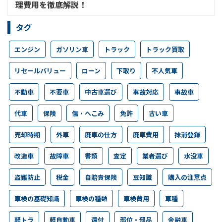
理費用を徹底解説！
タグ
エンジン
ガソリン車
トラック
トラック買取
リセールバリュー
ローン
下取り
不人気車
不動車
不要車
中古車選び
事故対応
事故車
代車
保険
傷・へこみ
免許
古い車
売却時期
外車
廃車の仕方
廃車費用
抹消登録
改造車
故障車
書類
査定
業者選び
水没車
盗難防止
税金
自賠責保険
豆知識
購入の注意点
車検の基礎知識
車検の種類
車検費用
車種
軽トラ
軽自動車
還付
部位・部品
金融車