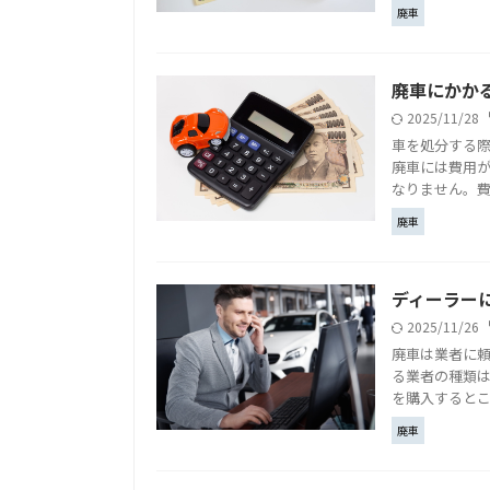
廃車
廃車にかか
2025/11/28
車を処分する
廃車には費用
なりません。費
廃車
ディーラー
2025/11/26
廃車は業者に
る業者の種類
を購入するとこ
廃車