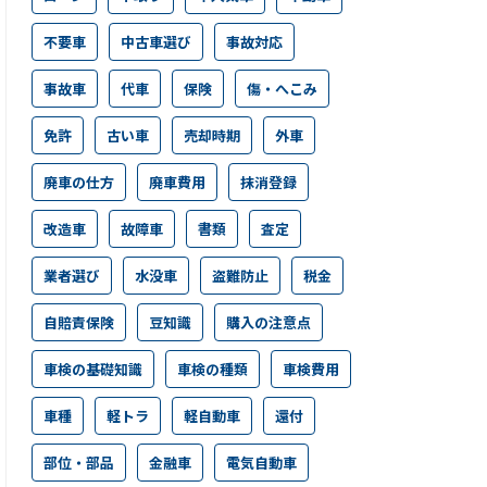
不要車
中古車選び
事故対応
事故車
代車
保険
傷・へこみ
免許
古い車
売却時期
外車
廃車の仕方
廃車費用
抹消登録
改造車
故障車
書類
査定
業者選び
水没車
盗難防止
税金
自賠責保険
豆知識
購入の注意点
車検の基礎知識
車検の種類
車検費用
車種
軽トラ
軽自動車
還付
部位・部品
金融車
電気自動車