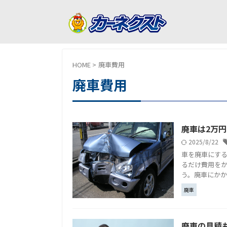
HOME
>
廃車費用
廃車費用
廃車は2万
2025/8/22
車を廃車にす
るだけ費用をか
う。廃車にかかる
廃車
廃車の見積