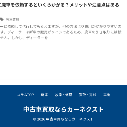
に廃車を依頼するといくらかかる？メリットや注意点はある
廃車費用
ラーに依頼して代行してもらえますが、他の方法より費用がかかりやすいの
です。ディーラーは新車の販売がメインであるため、廃車の引き取りには積
せん。しかし、ディーラーを ...
コラムTOP
廃車
故障・修理
買取・売却
車検
中古車買取ならカーネクスト
© 2026 中古車買取ならカーネクスト