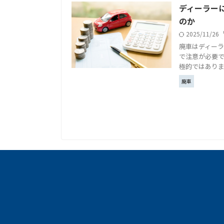
ディーラー
のか
2025/11/26
廃車はディー
で注意が必要
極的ではありま
廃車