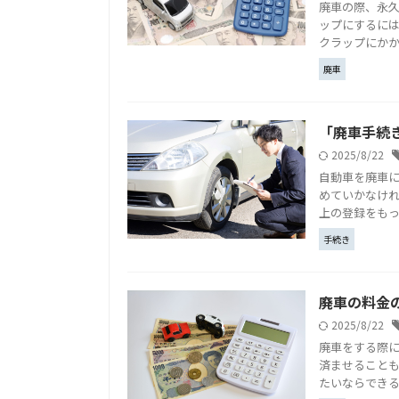
廃車の際、永
ップにするに
クラップにかか
廃車
「廃車手続
2025/8/22
自動車を廃車
めていかなけ
上の登録をもって
手続き
廃車の料金
2025/8/22
廃車をする際
済ませること
たいならできる