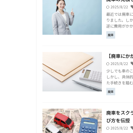
2025/8/22
最近では廃車
りました。しか
逆に費用がかか
廃車
【廃車にか
2025/8/22
少しでも車の
しかし、具体
た手続きを踏むこ
廃車
廃車をスク
び方を伝授
2025/8/22