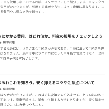
久に車を使用しないのであれば、スクラップにして処分します。車をスクラ
は費用がかかりますが、利用する業者や方法によって費用は異なります。ス
る費用やお得な方法を知って ...
きにかかる費用」はどれ位か。料金の相場をチェックしよう
廃車費用
にするためには、さまざまな手続きが必要であり、手順に沿って手続きを進
ればなりません。廃車は単にボロボロになった車を指す言葉ではなく、法律
廃車手続きは完了します。 ...
のあれこれを知ろう。安く抑えるコツや注意点について
廃車費用
には料金がかかりますが、これは方法次第で安く済ませる、あるいは無料で
も可能です。廃車手続きは、業者に依頼する方法もありますが、安く済ませ
限りのことは自分でやること ...