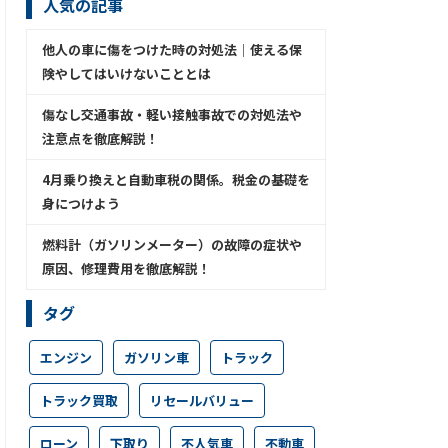
人気の記事
他人の車に傷をつけた時の対処法│使える保
険やしてはいけないこととは
傷なし交通事故・軽い接触事故での対処法や
注意点を徹底解説！
4月乗り換えと自動車税の関係。税金の基礎を
身につけよう
燃料計（ガソリンメーター）の故障の症状や
原因、修理費用を徹底解説！
タグ
エンジン
ガソリン車
トラック
トラック買取
リセールバリュー
ローン
下取り
不人気車
不動車