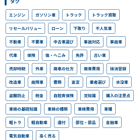
タグ
エンジン
ガソリン車
トラック
トラック買取
リセールバリュー
ローン
下取り
不人気車
不動車
不要車
中古車選び
事故対応
事故車
代車
保険
傷・へこみ
免許
古い車
売却時期
外車
廃車の仕方
廃車費用
抹消登録
改造車
故障車
書類
査定
業者選び
水没車
盗難防止
税金
自賠責保険
豆知識
購入の注意点
車検の基礎知識
車検の種類
車検費用
車種
軽トラ
軽自動車
還付
部位・部品
金融車
電気自動車
高く売る