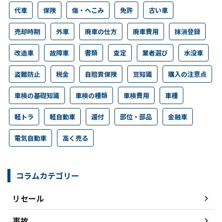
代車
保険
傷・へこみ
免許
古い車
売却時期
外車
廃車の仕方
廃車費用
抹消登録
改造車
故障車
書類
査定
業者選び
水没車
盗難防止
税金
自賠責保険
豆知識
購入の注意点
車検の基礎知識
車検の種類
車検費用
車種
軽トラ
軽自動車
還付
部位・部品
金融車
電気自動車
高く売る
コラムカテゴリー
リセール
事故