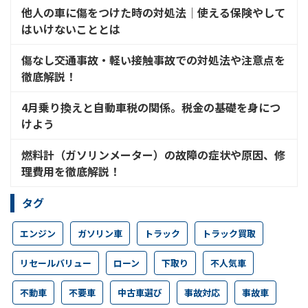
他人の車に傷をつけた時の対処法│使える保険やして
はいけないこととは
傷なし交通事故・軽い接触事故での対処法や注意点を
徹底解説！
4月乗り換えと自動車税の関係。税金の基礎を身につ
けよう
燃料計（ガソリンメーター）の故障の症状や原因、修
理費用を徹底解説！
タグ
エンジン
ガソリン車
トラック
トラック買取
リセールバリュー
ローン
下取り
不人気車
不動車
不要車
中古車選び
事故対応
事故車