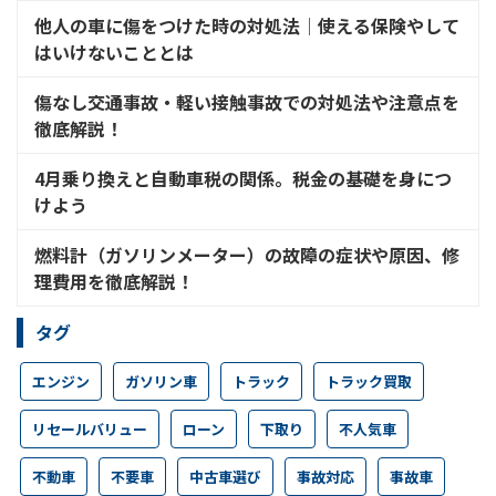
他人の車に傷をつけた時の対処法│使える保険やして
はいけないこととは
傷なし交通事故・軽い接触事故での対処法や注意点を
徹底解説！
4月乗り換えと自動車税の関係。税金の基礎を身につ
けよう
燃料計（ガソリンメーター）の故障の症状や原因、修
理費用を徹底解説！
タグ
エンジン
ガソリン車
トラック
トラック買取
リセールバリュー
ローン
下取り
不人気車
不動車
不要車
中古車選び
事故対応
事故車