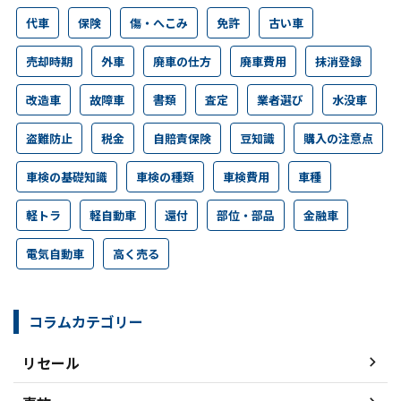
代車
保険
傷・へこみ
免許
古い車
売却時期
外車
廃車の仕方
廃車費用
抹消登録
改造車
故障車
書類
査定
業者選び
水没車
盗難防止
税金
自賠責保険
豆知識
購入の注意点
車検の基礎知識
車検の種類
車検費用
車種
軽トラ
軽自動車
還付
部位・部品
金融車
電気自動車
高く売る
コラムカテゴリー
リセール