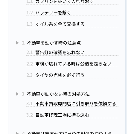
1.1
ガソリンを抜いて入れなおす
1.2
バッテリーを繋ぐ
1.3
オイル系を全て交換する
2
不動車を動かす時の注意点
2.1
警告灯の確認を忘れない
2.2
車検が切れている時は公道を走らない
2.3
タイヤの点検を必ず行う
3
不動車が動かない時の対処方法
3.1
不動車買取専門店に引き取りを依頼する
3.2
自動車修理工場に持ち込む
4
不動車は放置せずに早めの対処を決めよう