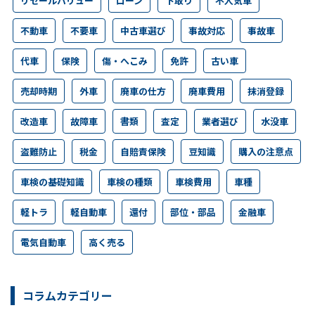
リセールバリュー
ローン
下取り
不人気車
不動車
不要車
中古車選び
事故対応
事故車
代車
保険
傷・へこみ
免許
古い車
売却時期
外車
廃車の仕方
廃車費用
抹消登録
改造車
故障車
書類
査定
業者選び
水没車
盗難防止
税金
自賠責保険
豆知識
購入の注意点
車検の基礎知識
車検の種類
車検費用
車種
軽トラ
軽自動車
還付
部位・部品
金融車
電気自動車
高く売る
コラムカテゴリー