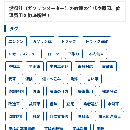
燃料計（ガソリンメーター）の故障の症状や原因、修
理費用を徹底解説！
タグ
エンジン
ガソリン車
トラック
トラック買取
リセールバリュー
ローン
下取り
不人気車
不動車
不要車
中古車選び
事故対応
事故車
代車
保険
傷・へこみ
免許
古い車
売却時期
外車
廃車の仕方
廃車費用
抹消登録
改造車
故障車
書類
査定
業者選び
水没車
盗難防止
税金
自賠責保険
豆知識
購入の注意点
車検の基礎知識
車検の種類
車検費用
車種