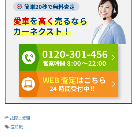
簡単20秒で無料査定
愛車
を
高く
売るなら
カーネクスト！
-
故障・修理
-
豆知識