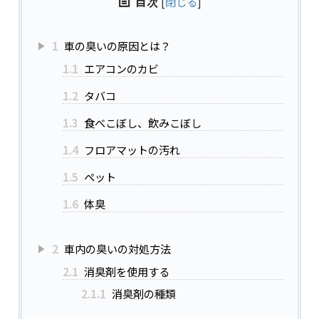
目次
[
閉じる
]
1
車の臭いの原因とは？
1.1
エアコンのカビ
1.2
タバコ
1.3
食べこぼし、飲みこぼし
1.4
フロアマットの汚れ
1.5
ペット
1.6
体臭
2
車内の臭いの対処方法
2.1
消臭剤を使用する
2.1.1
消臭剤の種類