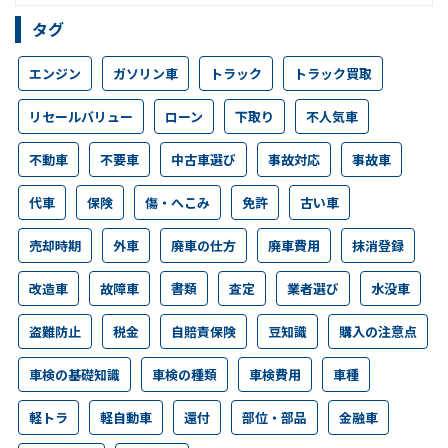
タグ
エンジン
ガソリン車
トラック
トラック買取
リセールバリュー
ローン
下取り
不人気車
不動車
不要車
中古車選び
事故対応
事故車
代車
保険
傷・へこみ
免許
古い車
売却時期
外車
廃車の仕方
廃車費用
抹消登録
改造車
故障車
書類
査定
業者選び
水没車
盗難防止
税金
自賠責保険
豆知識
購入の注意点
車検の基礎知識
車検の種類
車検費用
車種
軽トラ
軽自動車
還付
部位・部品
金融車