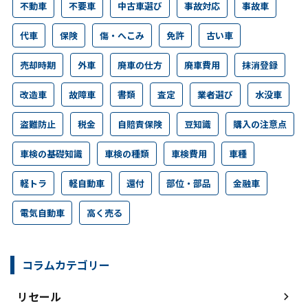
不動車
不要車
中古車選び
事故対応
事故車
代車
保険
傷・へこみ
免許
古い車
売却時期
外車
廃車の仕方
廃車費用
抹消登録
改造車
故障車
書類
査定
業者選び
水没車
盗難防止
税金
自賠責保険
豆知識
購入の注意点
車検の基礎知識
車検の種類
車検費用
車種
軽トラ
軽自動車
還付
部位・部品
金融車
電気自動車
高く売る
コラムカテゴリー
リセール