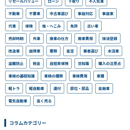
リセールバリュー
ローン
下取り
不人気車
不動車
不要車
中古車選び
事故対応
事故車
代車
保険
傷・へこみ
免許
古い車
売却時期
外車
廃車の仕方
廃車費用
抹消登録
改造車
故障車
書類
査定
業者選び
水没車
盗難防止
税金
自賠責保険
豆知識
購入の注意点
車検の基礎知識
車検の種類
車検費用
車種
軽トラ
軽自動車
還付
部位・部品
金融車
電気自動車
高く売る
コラムカテゴリー