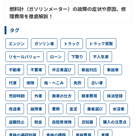
燃料計（ガソリンメーター）の故障の症状や原因、修
理費用を徹底解説！
タグ
エンジン
ガソリン車
トラック
トラック買取
リセールバリュー
ローン
下取り
不人気車
不動車
不要車
中古車選び
事故対応
事故車
代車
保険
傷・へこみ
免許
古い車
売却時期
外車
廃車の仕方
廃車費用
抹消登録
改造車
故障車
書類
査定
業者選び
水没車
盗難防止
税金
自賠責保険
豆知識
購入の注意点
車検の基礎知識
車検の種類
車検費用
車種