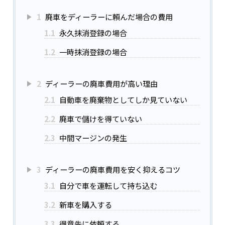
1
廃車をディーラーに頼んだ場合の費用
1.1
永久抹消登録の場合
1.2
一時抹消登録の場合
2
ディーラーの廃車費用が高い理由
2.1
自動車を廃棄物としてしか見ていない
2.2
廃車で儲けを得ていない
2.3
中間マージンの発生
3
ディーラーの廃車費用を安く抑えるコツ
3.1
自分で車を運転して持ち込む
3.2
新車を購入する
3.3
得意先に依頼する