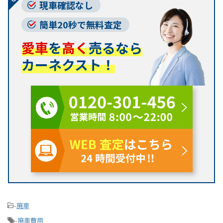
現車確認なし
簡単20秒で無料査定
愛車
を
高く
売るなら
カーネクスト！
-
廃車
-
廃車費用