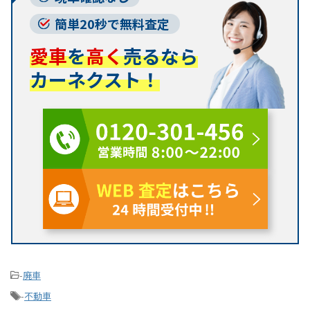
簡単20秒で無料査定
愛車
を
高く
売るなら
カーネクスト！
-
廃車
-
不動車