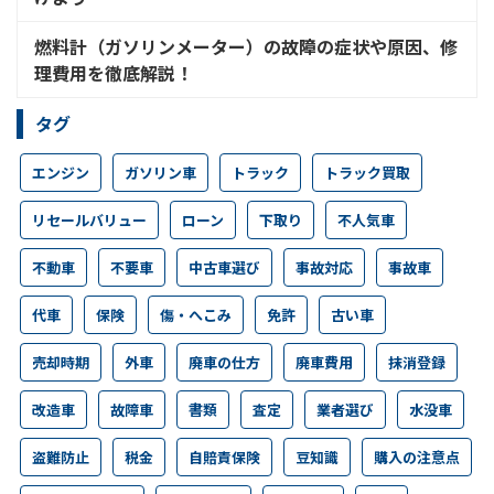
燃料計（ガソリンメーター）の故障の症状や原因、修
理費用を徹底解説！
タグ
エンジン
ガソリン車
トラック
トラック買取
リセールバリュー
ローン
下取り
不人気車
不動車
不要車
中古車選び
事故対応
事故車
代車
保険
傷・へこみ
免許
古い車
売却時期
外車
廃車の仕方
廃車費用
抹消登録
改造車
故障車
書類
査定
業者選び
水没車
盗難防止
税金
自賠責保険
豆知識
購入の注意点