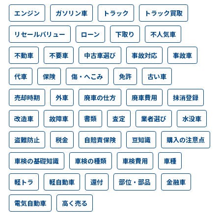
エンジン
ガソリン車
トラック
トラック買取
リセールバリュー
ローン
下取り
不人気車
不動車
不要車
中古車選び
事故対応
事故車
代車
保険
傷・へこみ
免許
古い車
売却時期
外車
廃車の仕方
廃車費用
抹消登録
改造車
故障車
書類
査定
業者選び
水没車
盗難防止
税金
自賠責保険
豆知識
購入の注意点
車検の基礎知識
車検の種類
車検費用
車種
軽トラ
軽自動車
還付
部位・部品
金融車
電気自動車
高く売る