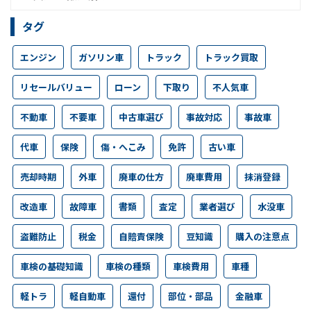
タグ
エンジン
ガソリン車
トラック
トラック買取
リセールバリュー
ローン
下取り
不人気車
不動車
不要車
中古車選び
事故対応
事故車
代車
保険
傷・へこみ
免許
古い車
売却時期
外車
廃車の仕方
廃車費用
抹消登録
改造車
故障車
書類
査定
業者選び
水没車
盗難防止
税金
自賠責保険
豆知識
購入の注意点
車検の基礎知識
車検の種類
車検費用
車種
軽トラ
軽自動車
還付
部位・部品
金融車