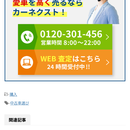
愛車
を
高く
売るなら
カーネクスト！
-
購入
-
中古車選び
関連記事