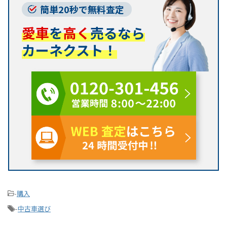
簡単20秒で無料査定
愛車
を
高く
売るなら
カーネクスト！
-
購入
-
中古車選び