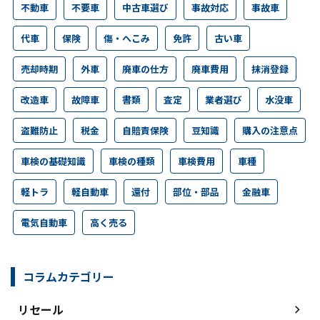
不動車
不要車
中古車選び
事故対応
事故車
代車
保険
傷・へこみ
免許
古い車
売却時期
外車
廃車の仕方
廃車費用
抹消登録
改造車
故障車
書類
査定
業者選び
水没車
盗難防止
税金
自賠責保険
豆知識
購入の注意点
車検の基礎知識
車検の種類
車検費用
車種
軽トラ
軽自動車
還付
部位・部品
金融車
電気自動車
高く売る
コラムカテゴリー
リセール