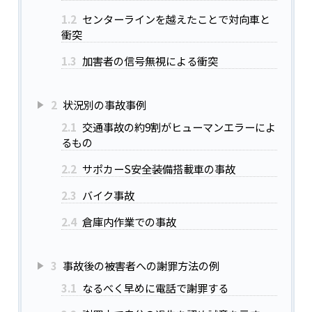
1.2
センターラインを越えたことで対向車と
衝突
1.3
加害者の信号無視による衝突
2
状況別の事故事例
2.1
交通事故の約9割がヒューマンエラーによ
るもの
2.2
サポカーS安全装備搭載車の事故
2.3
バイク事故
2.4
倉庫内作業での事故
3
事故後の被害者への謝罪方法の例
3.1
なるべく早めに電話で謝罪する