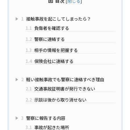
目次
[
閉じる
]
1
接触事故を起こしてしまったら？
1.1
負傷者を確認する
1.2
警察に連絡する
1.3
相手の情報を把握する
1.4
保険会社に連絡する
2
軽い接触事故でも警察に連絡すべき理由
2.1
交通事故証明書が発行できない
2.2
示談は後から取り消せない
3
警察に報告する内容
3.1
事故が起きた場所