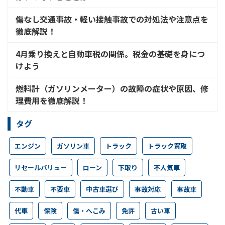
傷なし交通事故・軽い接触事故での対処法や注意点を
徹底解説！
4月乗り換えと自動車税の関係。税金の基礎を身につ
けよう
燃料計（ガソリンメーター）の故障の症状や原因、修
理費用を徹底解説！
タグ
エンジン
ガソリン車
トラック
トラック買取
リセールバリュー
ローン
下取り
不人気車
不動車
不要車
中古車選び
事故対応
事故車
代車
保険
傷・へこみ
免許
古い車