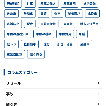
売却時期
外車
廃車の仕方
廃車費用
抹消登録
改造車
故障車
書類
査定
業者選び
水没車
盗難防止
税金
自賠責保険
豆知識
購入の注意点
車検の基礎知識
車検の種類
車検費用
車種
軽トラ
軽自動車
還付
部位・部品
金融車
電気自動車
高く売る
コラムカテゴリー
リセール
事故
値引き