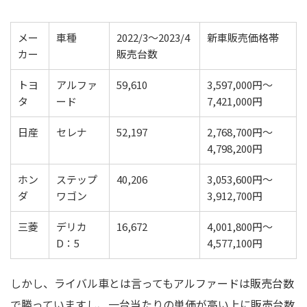
メー
車種
2022/3～2023/4
新車販売価格帯
カー
販売台数
トヨ
アルファ
59,610
3,597,000円～
タ
ード
7,421,000円
日産
セレナ
52,197
2,768,700円～
4,798,200円
ホン
ステップ
40,206
3,053,600円～
ダ
ワゴン
3,912,700円
三菱
デリカ
16,672
4,001,800円～
D：5
4,577,100円
しかし、ライバル車とは言ってもアルファードは販売台数
で勝っていますし、一台当たりの単価が高い上に販売台数