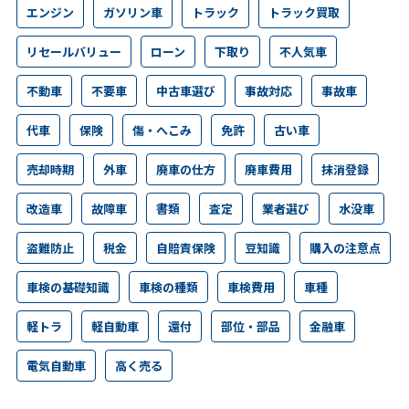
エンジン
ガソリン車
トラック
トラック買取
リセールバリュー
ローン
下取り
不人気車
不動車
不要車
中古車選び
事故対応
事故車
代車
保険
傷・へこみ
免許
古い車
売却時期
外車
廃車の仕方
廃車費用
抹消登録
改造車
故障車
書類
査定
業者選び
水没車
盗難防止
税金
自賠責保険
豆知識
購入の注意点
車検の基礎知識
車検の種類
車検費用
車種
軽トラ
軽自動車
還付
部位・部品
金融車
電気自動車
高く売る