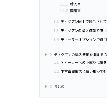
1.1.1
輸入車
1.1.2
国産車
1.2
ティグアン同士で競合させて
1.3
ティグアンの購入時期で値引
1.4
ディーラーオプションで値
2
ティグアンの購入費用を抑える
2.1
ディーラーへの下取りは損
2.2
中古車買取店に買い取っても
3
まとめ