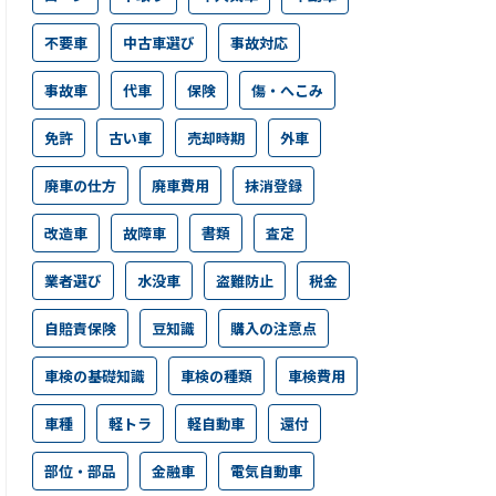
不要車
中古車選び
事故対応
事故車
代車
保険
傷・へこみ
免許
古い車
売却時期
外車
廃車の仕方
廃車費用
抹消登録
改造車
故障車
書類
査定
業者選び
水没車
盗難防止
税金
自賠責保険
豆知識
購入の注意点
車検の基礎知識
車検の種類
車検費用
車種
軽トラ
軽自動車
還付
部位・部品
金融車
電気自動車