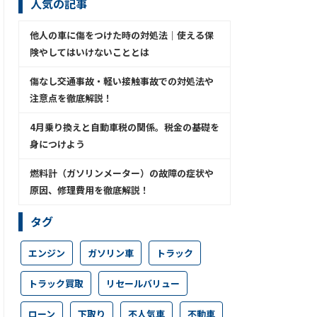
人気の記事
他人の車に傷をつけた時の対処法│使える保
険やしてはいけないこととは
傷なし交通事故・軽い接触事故での対処法や
注意点を徹底解説！
4月乗り換えと自動車税の関係。税金の基礎を
身につけよう
燃料計（ガソリンメーター）の故障の症状や
原因、修理費用を徹底解説！
タグ
エンジン
ガソリン車
トラック
トラック買取
リセールバリュー
ローン
下取り
不人気車
不動車