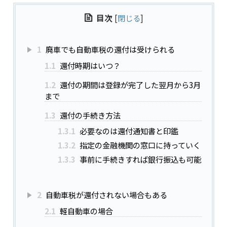
目次
[
閉じる
]
1
廃車でも自動車税の還付は受けられる
1.1
還付時期はいつ？
1.2
還付の期間は登録が完了した翌月から3月
まで
1.3
還付の手続き方法
1.3.1
必要なのは還付通知書と印鑑
1.3.2
指定の金融機関の窓口に持っていく
1.3.3
事前に手続きすれば銀行振込も可能
2
自動車税が還付されない場合もある
2.1
軽自動車の場合