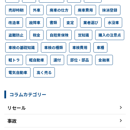
売却時期
外車
廃車の仕方
廃車費用
抹消登録
改造車
故障車
書類
査定
業者選び
水没車
盗難防止
税金
自賠責保険
豆知識
購入の注意点
車検の基礎知識
車検の種類
車検費用
車種
軽トラ
軽自動車
還付
部位・部品
金融車
電気自動車
高く売る
コラムカテゴリー
リセール
事故