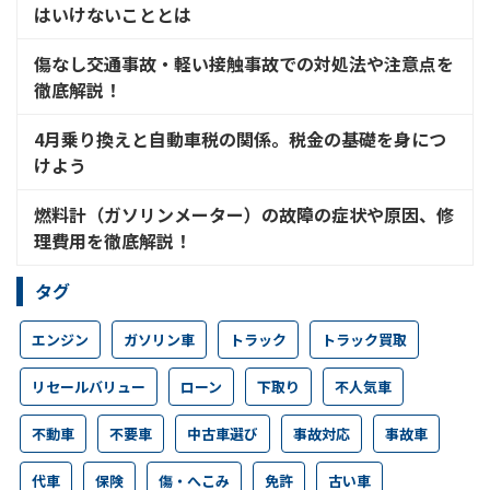
はいけないこととは
傷なし交通事故・軽い接触事故での対処法や注意点を
徹底解説！
4月乗り換えと自動車税の関係。税金の基礎を身につ
けよう
燃料計（ガソリンメーター）の故障の症状や原因、修
理費用を徹底解説！
タグ
エンジン
ガソリン車
トラック
トラック買取
リセールバリュー
ローン
下取り
不人気車
不動車
不要車
中古車選び
事故対応
事故車
代車
保険
傷・へこみ
免許
古い車