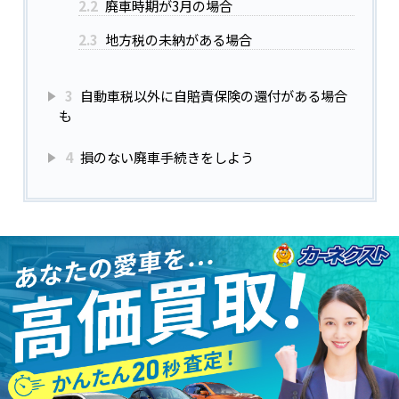
2.2
廃車時期が3月の場合
2.3
地方税の未納がある場合
3
自動車税以外に自賠責保険の還付がある場合
も
4
損のない廃車手続きをしよう