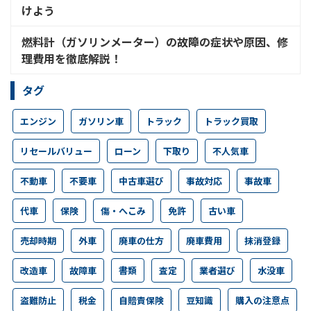
けよう
燃料計（ガソリンメーター）の故障の症状や原因、修
理費用を徹底解説！
タグ
エンジン
ガソリン車
トラック
トラック買取
リセールバリュー
ローン
下取り
不人気車
不動車
不要車
中古車選び
事故対応
事故車
代車
保険
傷・へこみ
免許
古い車
売却時期
外車
廃車の仕方
廃車費用
抹消登録
改造車
故障車
書類
査定
業者選び
水没車
盗難防止
税金
自賠責保険
豆知識
購入の注意点