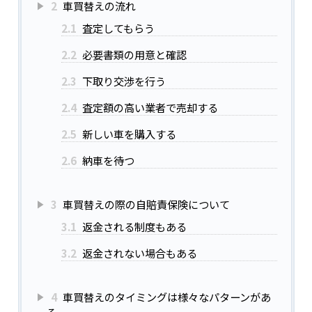
2
車買替えの流れ
2.1
査定してもらう
2.2
必要書類の用意と確認
2.3
下取り交渉を行う
2.4
査定額の高い業者で売却する
2.5
新しい車を購入する
2.6
納車を待つ
3
車買替えの際の自賠責保険について
3.1
返金される制度もある
3.2
返金されない場合もある
4
車買替えのタイミングは様々なパターンがあ
る