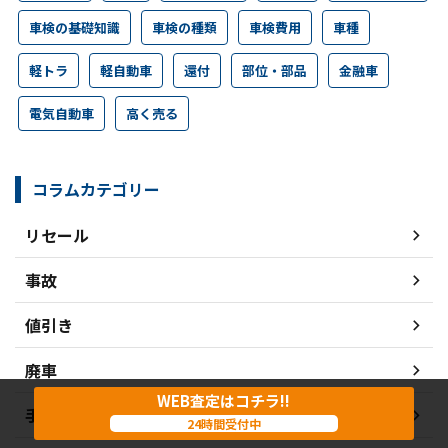
車検の基礎知識
車検の種類
車検費用
車種
軽トラ
軽自動車
還付
部位・部品
金融車
電気自動車
高く売る
コラムカテゴリー
リセール
事故
値引き
廃車
WEB査定はコチラ!!
手続き
24時間受付中