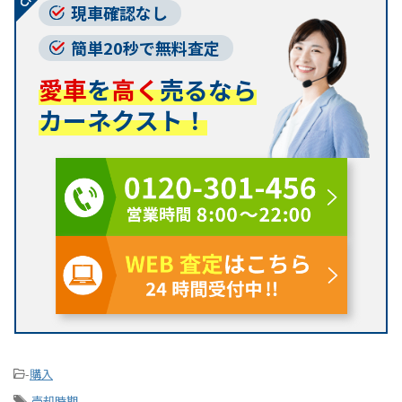
現車確認なし
簡単20秒で無料査定
愛車
を
高く
売るなら
カーネクスト！
-
購入
-
売却時期