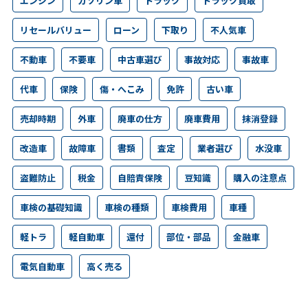
エンジン
ガソリン車
トラック
トラック買取
リセールバリュー
ローン
下取り
不人気車
不動車
不要車
中古車選び
事故対応
事故車
代車
保険
傷・へこみ
免許
古い車
売却時期
外車
廃車の仕方
廃車費用
抹消登録
改造車
故障車
書類
査定
業者選び
水没車
盗難防止
税金
自賠責保険
豆知識
購入の注意点
車検の基礎知識
車検の種類
車検費用
車種
軽トラ
軽自動車
還付
部位・部品
金融車
電気自動車
高く売る