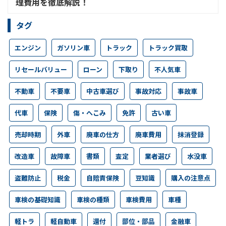
理費用を徹底解説！
タグ
エンジン
ガソリン車
トラック
トラック買取
リセールバリュー
ローン
下取り
不人気車
不動車
不要車
中古車選び
事故対応
事故車
代車
保険
傷・へこみ
免許
古い車
売却時期
外車
廃車の仕方
廃車費用
抹消登録
改造車
故障車
書類
査定
業者選び
水没車
盗難防止
税金
自賠責保険
豆知識
購入の注意点
車検の基礎知識
車検の種類
車検費用
車種
軽トラ
軽自動車
還付
部位・部品
金融車