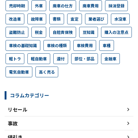
売却時期
外車
廃車の仕方
廃車費用
抹消登録
改造車
故障車
書類
査定
業者選び
水没車
盗難防止
税金
自賠責保険
豆知識
購入の注意点
車検の基礎知識
車検の種類
車検費用
車種
軽トラ
軽自動車
還付
部位・部品
金融車
電気自動車
高く売る
コラムカテゴリー
リセール
事故
値引き