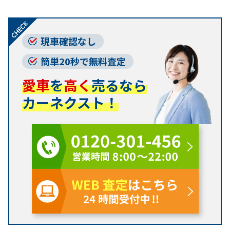
現車確認なし
簡単20秒で無料査定
愛車
を
高く
売るなら
カーネクスト！