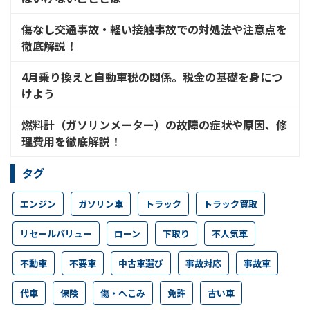
傷なし交通事故・軽い接触事故での対処法や注意点を
徹底解説！
4月乗り換えと自動車税の関係。税金の基礎を身につ
けよう
燃料計（ガソリンメーター）の故障の症状や原因、修
理費用を徹底解説！
タグ
エンジン
ガソリン車
トラック
トラック買取
リセールバリュー
ローン
下取り
不人気車
不動車
不要車
中古車選び
事故対応
事故車
代車
保険
傷・へこみ
免許
古い車