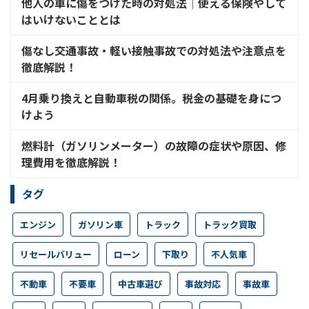
他人の車に傷をつけた時の対処法│使える保険やして
はいけないこととは
傷なし交通事故・軽い接触事故での対処法や注意点を
徹底解説！
4月乗り換えと自動車税の関係。税金の基礎を身につ
けよう
燃料計（ガソリンメーター）の故障の症状や原因、修
理費用を徹底解説！
タグ
エンジン
ガソリン車
トラック
トラック買取
リセールバリュー
ローン
下取り
不人気車
不動車
不要車
中古車選び
事故対応
事故車