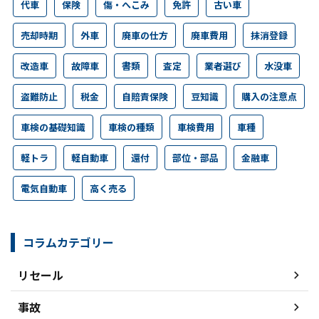
代車
保険
傷・へこみ
免許
古い車
売却時期
外車
廃車の仕方
廃車費用
抹消登録
改造車
故障車
書類
査定
業者選び
水没車
盗難防止
税金
自賠責保険
豆知識
購入の注意点
車検の基礎知識
車検の種類
車検費用
車種
軽トラ
軽自動車
還付
部位・部品
金融車
電気自動車
高く売る
コラムカテゴリー
リセール
事故