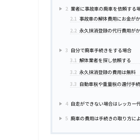
2
業者に事故車の廃車を依頼する
2.1
事故車の解体費用にお金が
2.2
永久抹消登録の代行費用が
3
自分で廃車手続きをする場合
3.1
解体業者を探し依頼する
3.2
永久抹消登録の費用は無料
3.3
自動車税や重量税の還付手
4
自走ができない場合はレッカー
5
廃車の費用は手続きの取り方に