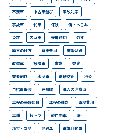
不要車
中古車選び
事故対応
事故車
代車
保険
傷・へこみ
免許
古い車
売却時期
外車
廃車の仕方
廃車費用
抹消登録
改造車
故障車
書類
査定
業者選び
水没車
盗難防止
税金
自賠責保険
豆知識
購入の注意点
車検の基礎知識
車検の種類
車検費用
車種
軽トラ
軽自動車
還付
部位・部品
金融車
電気自動車