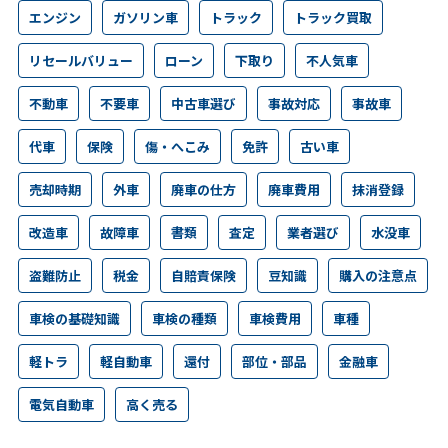
エンジン
ガソリン車
トラック
トラック買取
リセールバリュー
ローン
下取り
不人気車
不動車
不要車
中古車選び
事故対応
事故車
代車
保険
傷・へこみ
免許
古い車
売却時期
外車
廃車の仕方
廃車費用
抹消登録
改造車
故障車
書類
査定
業者選び
水没車
盗難防止
税金
自賠責保険
豆知識
購入の注意点
車検の基礎知識
車検の種類
車検費用
車種
軽トラ
軽自動車
還付
部位・部品
金融車
電気自動車
高く売る