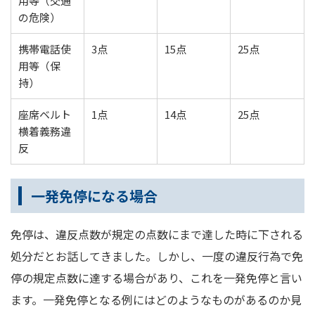
用等（交通
の危険）
携帯電話使
3点
15点
25点
用等（保
持）
座席ベルト
1点
14点
25点
横着義務違
反
一発免停になる場合
免停は、違反点数が規定の点数にまで達した時に下される
処分だとお話してきました。しかし、一度の違反行為で免
停の規定点数に達する場合があり、これを一発免停と言い
ます。一発免停となる例にはどのようなものがあるのか見