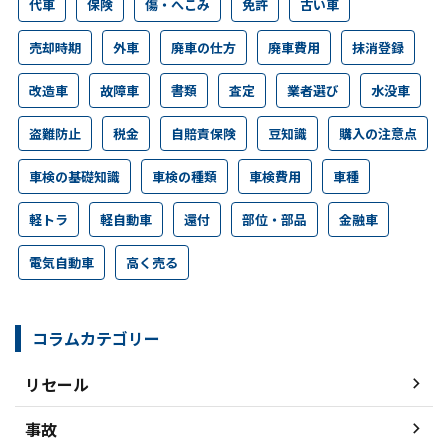
代車
保険
傷・へこみ
免許
古い車
売却時期
外車
廃車の仕方
廃車費用
抹消登録
改造車
故障車
書類
査定
業者選び
水没車
盗難防止
税金
自賠責保険
豆知識
購入の注意点
車検の基礎知識
車検の種類
車検費用
車種
軽トラ
軽自動車
還付
部位・部品
金融車
電気自動車
高く売る
コラムカテゴリー
リセール
事故