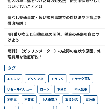
他人の車に傷をつけた時の対処法│使える保険やして
はいけないこととは
傷なし交通事故・軽い接触事故での対処法や注意点を
徹底解説！
4月乗り換えと自動車税の関係。税金の基礎を身につ
けよう
燃料計（ガソリンメーター）の故障の症状や原因、修
理費用を徹底解説！
タグ
エンジン
ガソリン車
トラック
トラック買取
リセールバリュー
ローン
下取り
不人気車
不動車
不要車
中古車選び
事故対応
事故車