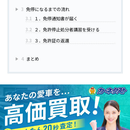
3
免停になるまでの流れ
3.1
１．免停通知書が届く
3.2
２．免許停止処分者講習を受ける
3.3
３．免許証の返還
4
まとめ