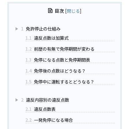
目次
[
閉じる
]
1
免許停止の仕組み
1.1
違反点数は加算式
1.2
前歴の有無で免停期間が変わる
1.3
免停になる点数と免停期間表
1.4
免停後の点数はどうなる？
1.5
免停中に運転するとどうなる？
2
違反内容別の違反点数
2.1
違反点数表
2.2
一発免停になる場合