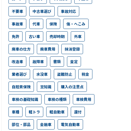
不要車
中古車選び
事故対応
事故車
代車
保険
傷・へこみ
免許
古い車
売却時期
外車
廃車の仕方
廃車費用
抹消登録
改造車
故障車
書類
査定
業者選び
水没車
盗難防止
税金
自賠責保険
豆知識
購入の注意点
車検の基礎知識
車検の種類
車検費用
車種
軽トラ
軽自動車
還付
部位・部品
金融車
電気自動車