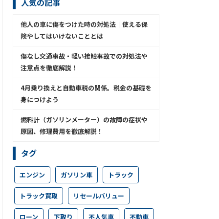
人気の記事
他人の車に傷をつけた時の対処法│使える保
険やしてはいけないこととは
傷なし交通事故・軽い接触事故での対処法や
注意点を徹底解説！
4月乗り換えと自動車税の関係。税金の基礎を
身につけよう
燃料計（ガソリンメーター）の故障の症状や
原因、修理費用を徹底解説！
タグ
エンジン
ガソリン車
トラック
トラック買取
リセールバリュー
ローン
下取り
不人気車
不動車