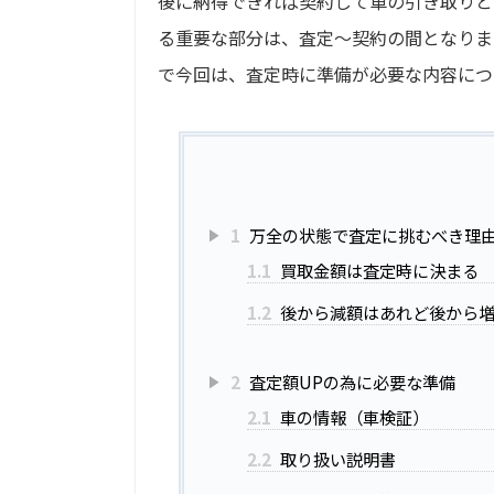
後に納得できれば契約して車の引き取りと
る重要な部分は、査定〜契約の間となりま
で今回は、査定時に準備が必要な内容につ
1
万全の状態で査定に挑むべき理
1.1
買取金額は査定時に決まる
1.2
後から減額はあれど後から
2
査定額UPの為に必要な準備
2.1
車の情報（車検証）
2.2
取り扱い説明書