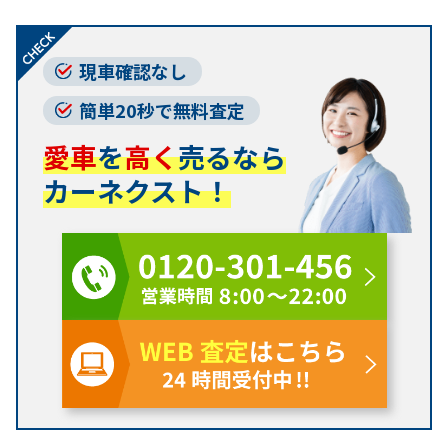
現車確認なし
簡単20秒で無料査定
愛車
を
高く
売るなら
カーネクスト！