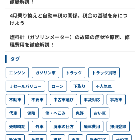
徹底解説！
4月乗り換えと自動車税の関係。税金の基礎を身につ
けよう
燃料計（ガソリンメーター）の故障の症状や原因、修
理費用を徹底解説！
タグ
エンジン
ガソリン車
トラック
トラック買取
リセールバリュー
ローン
下取り
不人気車
不動車
不要車
中古車選び
事故対応
事故車
代車
保険
傷・へこみ
免許
古い車
売却時期
外車
廃車の仕方
廃車費用
抹消登録
改造車
故障車
書類
査定
業者選び
水没車