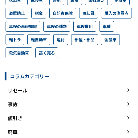
盗難防止
税金
自賠責保険
豆知識
購入の注意点
車検の基礎知識
車検の種類
車検費用
車種
軽トラ
軽自動車
還付
部位・部品
金融車
電気自動車
高く売る
コラムカテゴリー
リセール
事故
値引き
廃車