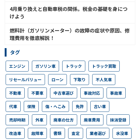
4月乗り換えと自動車税の関係。税金の基礎を身につ
けよう
燃料計（ガソリンメーター）の故障の症状や原因、修
理費用を徹底解説！
タグ
エンジン
ガソリン車
トラック
トラック買取
リセールバリュー
ローン
下取り
不人気車
不動車
不要車
中古車選び
事故対応
事故車
代車
保険
傷・へこみ
免許
古い車
売却時期
外車
廃車の仕方
廃車費用
抹消登録
改造車
故障車
書類
査定
業者選び
水没車