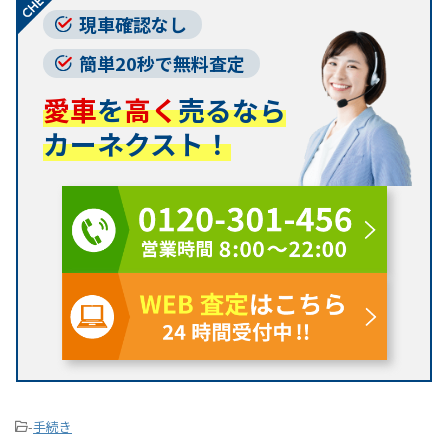
現車確認なし
簡単20秒で無料査定
愛車
を
高く
売るなら
カーネクスト！
-
手続き