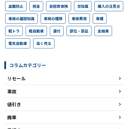
盗難防止
税金
自賠責保険
豆知識
購入の注意点
車検の基礎知識
車検の種類
車検費用
車種
軽トラ
軽自動車
還付
部位・部品
金融車
電気自動車
高く売る
コラムカテゴリー
リセール
事故
値引き
廃車