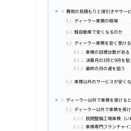
4
費用の見積もりと値引きやサー
4.1
ディーラー車検の相場
4.2
軽自動車で安くなるのか
4.3
ディーラー車検を安く受ける
4.3.1
車検の目標台数がある
4.3.2
決算月の3月と9月を狙
4.3.3
最終の月の週を狙う
4.4
車検以外のサービスが安く
5
ディーラー以外で車検を受ける
5.1
ディーラー以外で車検を受け
5.1.1
民間整備工場車検（い
5.1.2
車検専門フランチャイ