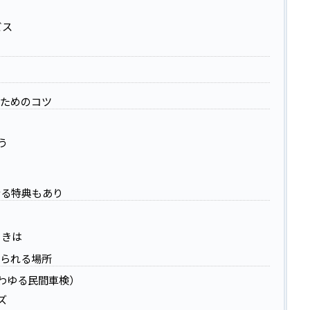
ビス
ためのコツ
う
なる特典もあり
ときは
られる場所
わゆる民間車検）
ズ