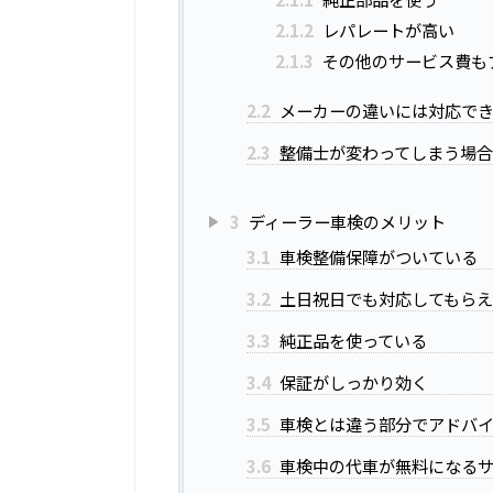
2.1.2
レパレートが高い
2.1.3
その他のサービス費も
2.2
メーカーの違いには対応で
2.3
整備士が変わってしまう場
3
ディーラー車検のメリット
3.1
車検整備保障がついている
3.2
土日祝日でも対応してもら
3.3
純正品を使っている
3.4
保証がしっかり効く
3.5
車検とは違う部分でアドバ
3.6
車検中の代車が無料になる