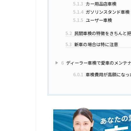
5.1.3
カー用品店車検
5.1.4
ガソリンスタンド車検
5.1.5
ユーザー車検
5.2
民間車検の特徴をきちんと
5.3
新車の場合は特に注意
6
ディーラー車検で愛車のメンテ
6.0.1
車検費用が高額になっ