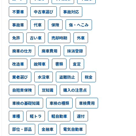
不要車
中古車選び
事故対応
事故車
代車
保険
傷・へこみ
免許
古い車
売却時期
外車
廃車の仕方
廃車費用
抹消登録
改造車
故障車
書類
査定
業者選び
水没車
盗難防止
税金
自賠責保険
豆知識
購入の注意点
車検の基礎知識
車検の種類
車検費用
車種
軽トラ
軽自動車
還付
部位・部品
金融車
電気自動車