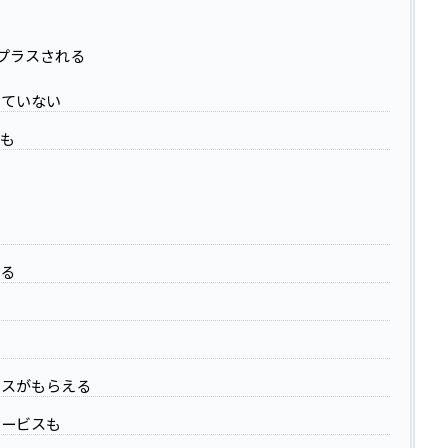
プラスされる
きていない
合も
える
イスがもらえる
サービスも