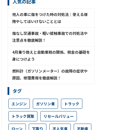
人気の記事
他人の車に傷をつけた時の対処法│使える保
険やしてはいけないこととは
傷なし交通事故・軽い接触事故での対処法や
注意点を徹底解説！
4月乗り換えと自動車税の関係。税金の基礎を
身につけよう
燃料計（ガソリンメーター）の故障の症状や
原因、修理費用を徹底解説！
タグ
エンジン
ガソリン車
トラック
トラック買取
リセールバリュー
ローン
下取り
不人気車
不動車