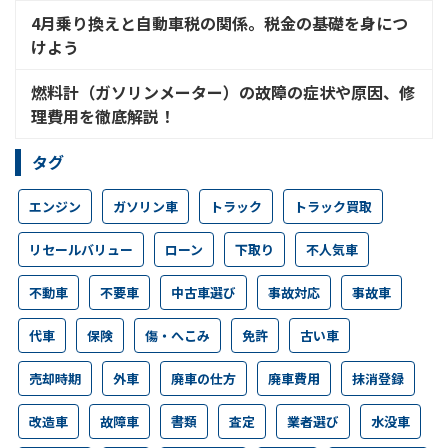
4月乗り換えと自動車税の関係。税金の基礎を身につ
けよう
燃料計（ガソリンメーター）の故障の症状や原因、修
理費用を徹底解説！
タグ
エンジン
ガソリン車
トラック
トラック買取
リセールバリュー
ローン
下取り
不人気車
不動車
不要車
中古車選び
事故対応
事故車
代車
保険
傷・へこみ
免許
古い車
売却時期
外車
廃車の仕方
廃車費用
抹消登録
改造車
故障車
書類
査定
業者選び
水没車