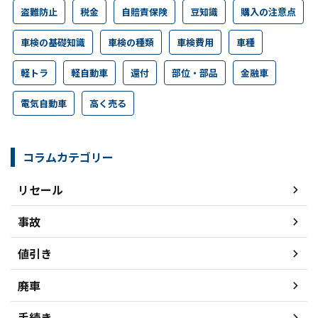
盗難防止
税金
自賠責保険
豆知識
購入の注意点
車検の基礎知識
車検の種類
車検費用
車種
軽トラ
軽自動車
還付
部位・部品
金融車
電気自動車
高く売る
コラムカテゴリー
リセール
事故
値引き
廃車
手続き