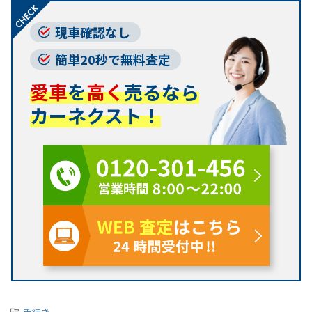
現車確認なし
簡単20秒で無料査定
愛車
を
高く
売るなら
カーネクスト！